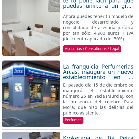
te lo pone fácil para que
inversión para que la pagues en
puedas unirte a un gran
cómodas cuotas. Con todas estas
grupo empresarial
líneas de negocio estamos
Ahora puedes tener tu modelo de
seguros que tenemos un
negocio desarrollado y
proyecto de ÉXITO y somos el
consolidado de asesoría jurídica
modelo de negocio más rentable
por tan sólo: 4.900 euros + IVA
del país.
(descuento aplicado del 50%)
Asesorías / Consultorías / Legal
La franquicia Perfumerias
Arcas, inaugura un nuevo
establecimiento en la
localidad murciana de
El pasado día 15 de diciembre se
Yecla
inauguró el establecimiento
número 25 en Yecla (Murcia), con
la presencia del célebre Rafa
Mora, que hizo las delicias del
público asistente.
Perfumes
Kroketeria de Tía Petra