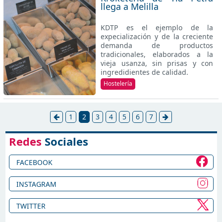
llega a Melilla
KDTP es el ejemplo de la
expecialización y de la creciente
demanda de productos
tradicionales, elaborados a la
vieja usanza, sin prisas y con
ingredidientes de calidad.
Hostelería
1
2
3
4
5
6
7
Redes
Sociales
FACEBOOK
INSTAGRAM
TWITTER