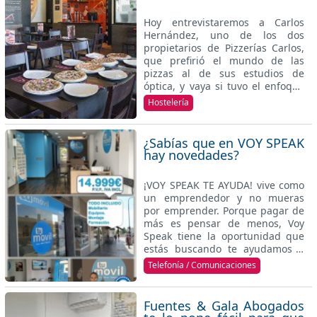
Hoy entrevistaremos a Carlos
Hernández, uno de los dos
propietarios de Pizzerías Carlos,
que prefirió el mundo de las
pizzas al de sus estudios de
óptica, y vaya si tuvo el enfoque
correcto.
Hostelería
¿Sabías que en VOY SPEAK
hay novedades?
¡VOY SPEAK TE AYUDA! vive como
un emprendedor y no mueras
por emprender. Porque pagar de
más es pensar de menos, Voy
Speak tiene la oportunidad que
estás buscando te ayudamos a
montar la tienda sin entrada o
Telefonía / Comunicaciones
sea a 0€ sin necesidad de
meterte en una inversión alta.
Además, te ayudamos a montar
Fuentes & Gala Abogados
la tienda dándote el 100% de la