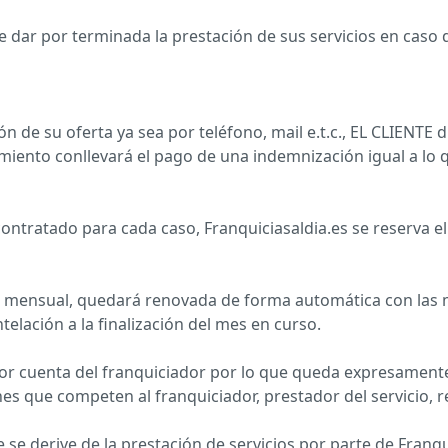
 de dar por terminada la prestación de sus servicios en caso
ón de su oferta ya sea por teléfono, mail e.t.c., EL CLIENTE 
imiento conllevará el pago de una indemnización igual a lo 
 contratado para cada caso, Franquiciasaldia.es se reserva 
n mensual, quedará renovada de forma automática con las 
telación a la finalización del mes en curso.
 por cuenta del franquiciador por lo que queda expresament
es que competen al franquiciador, prestador del servicio, r
 se derive de la prestación de servicios por parte de Franqu