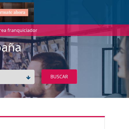
rea franquiciador
paña
BUSCAR