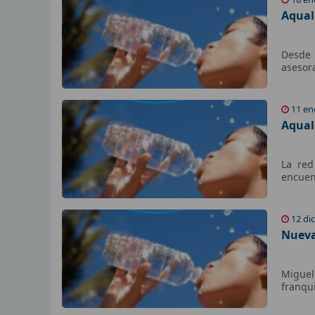
Aqual
Desde l
asesor
11 en
Aqual
La red
encuen
12 di
Nueva
Miguel
franqu