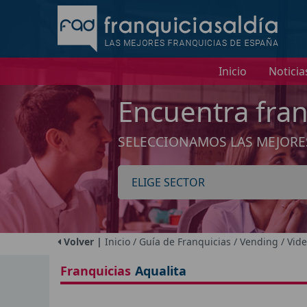
I
Inicio
Noticia
Encuentra fran
SELECCIONAMOS LAS MEJORE
Volver |
Inicio
/ Guía de Franquicias
/ Vending / Vid
Franquicias
Aqualita