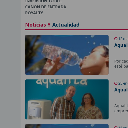
INVERSIÓN TOTAL.
CANON DE ENTRADA
ROYALTY
Noticias Y
Actualidad
12 ma
Aqual
Por ca
esté p
25 en
Aqual
Aquali
empren
18 en