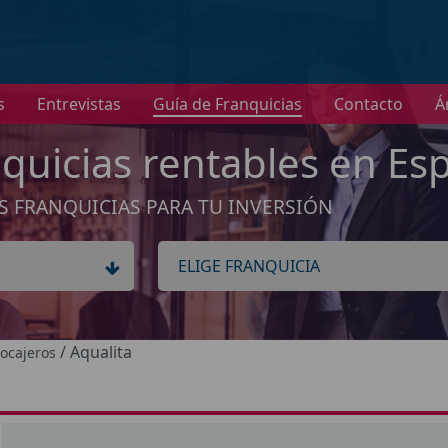
nformación
s
Entrevistas
Guía de Franquicias
Contacto
Á
No tenemos información de la expansión de esta franquici
Ver franquicias de Vending / Videocajeros
quicias rentables en Es
Aceptar
S FRANQUICIAS PARA TU INVERSIÓN
/ Aqualita
eocajeros