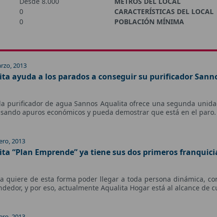
Desde 8.000
METROS DEL LOCAL
0
CARACTERÍSTICAS DEL LOCAL
0
POBLACIÓN MÍNIMA
rzo, 2013
ita ayuda a los parados a conseguir su purificador Sann
da purificador de agua Sannos Aqualita ofrece una segunda unidad
asando apuros económicos y pueda demostrar que está en el paro.
ero, 2013
ita “Plan Emprende” ya tiene sus dos primeros franquic
ta quiere de esta forma poder llegar a toda persona dinámica, con
dedor, y por eso, actualmente Aqualita Hogar está al alcance de cu
ero, 2013