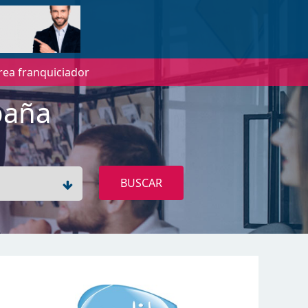
rea franquiciador
paña
BUSCAR