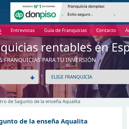
s
Entrevistas
Guía de Franquicias
Contacto
Á
quicias rentables en Es
S FRANQUICIAS PARA TU INVERSIÓN
tro de Sagunto de la enseña Aqualita
gunto de la enseña Aqualita