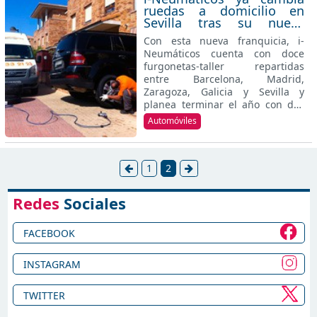
ruedas a domicilio en
Sevilla tras su nueva
apertura
Con esta nueva franquicia, i-
Neumáticos cuenta con doce
furgonetas-taller repartidas
entre Barcelona, Madrid,
Zaragoza, Galicia y Sevilla y
planea terminar el año con dos
firmas más.
Automóviles
1
2
Redes
Sociales
FACEBOOK
INSTAGRAM
TWITTER