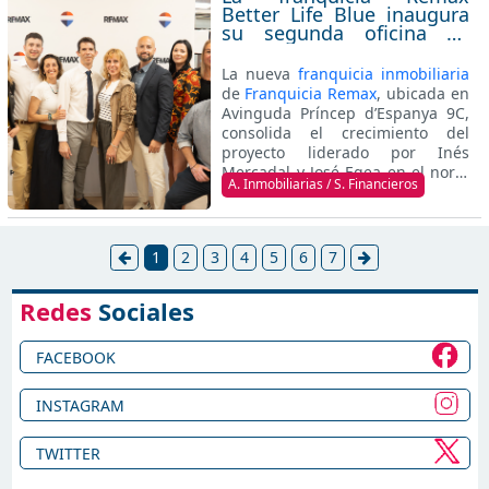
Better Life Blue inaugura
su segunda oficina en
Alcudia y refuerza su
apuesta por el mercado
La nueva
franquicia inmobiliaria
inmobiliario en Mallorca
de
Franquicia Remax
, ubicada en
Avinguda Príncep d’Espanya 9C,
consolida el crecimiento del
proyecto liderado por Inés
Mercadal y José Egea en el norte
A. Inmobiliarias / S. Financieros
de la isla.
1
2
3
4
5
6
7
Redes
Sociales
FACEBOOK
INSTAGRAM
TWITTER