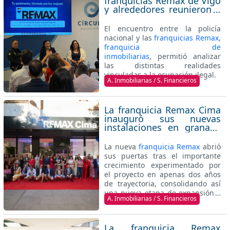
franquicias Remax de Vigo
y alrededores reunieron a
propietarios y
profesionales
El encuentro entre la policía
inmobiliarios en una
nacional y las
franquicias Remax
,
jornada sobre ocupación
franquicia de
inmobiliarias
, permitió analizar
las distintas realidades
vinculadas a la ocupación ilegal.
A. Inmobiliarias / S. Financieros
La franquicia Remax Cima
inauguró sus nuevas
instalaciones en granada
tras consolidar un rápido
crecimiento en apenas
La nueva
franquicia Remax
abrió
dos años
sus puertas tras el importante
crecimiento experimentado por
el proyecto en apenas dos años
de trayectoria, consolidando así
una nueva etapa de expansión y
A. Inmobiliarias / S. Financieros
desarrollo dentro del mercado de
franquicias inmobiliario
granadino.
La franquicia Remax