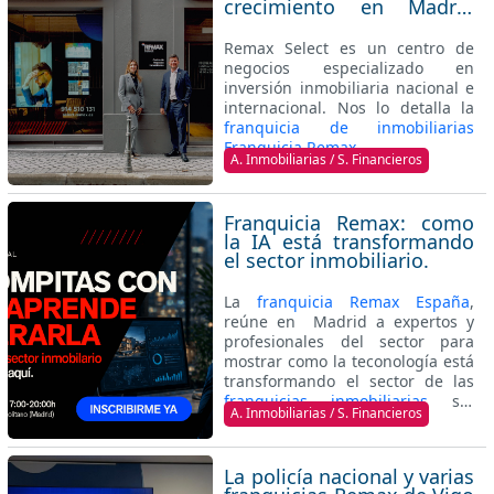
crecimiento en Madrid
con la apertura de Remax
Select.
Remax Select es un centro de
negocios especializado en
inversión inmobiliaria nacional e
internacional. Nos lo detalla la
franquicia de inmobiliarias
Franquicia Remax
.
A. Inmobiliarias / S. Financieros
Franquicia Remax: como
la IA está transformando
el sector inmobiliario.
La
franquicia Remax España
,
reúne en Madrid a expertos y
profesionales del sector para
mostrar como la teconología está
transformando el sector de las
franquicias inmobiliarias
sin
A. Inmobiliarias / S. Financieros
perder el factor humano.
La policía nacional y varias