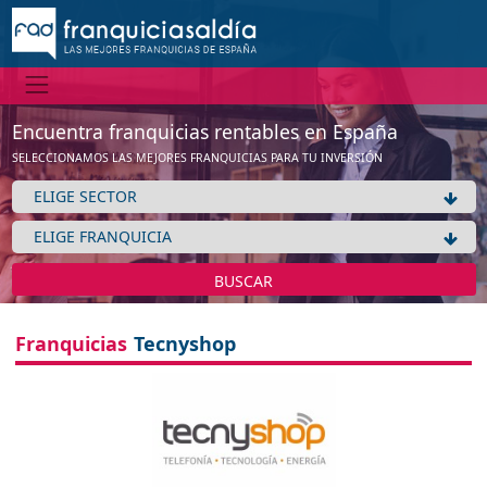
Encuentra franquicias rentables en España
SELECCIONAMOS LAS MEJORES FRANQUICIAS PARA TU INVERSIÓN
BUSCAR
Franquicias
Tecnyshop