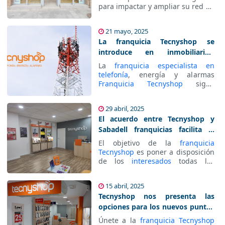
partners
para impactar y ampliar su red de
colaboradores nacionales para
venta de
telefonía, energía y
21 mayo, 2025
alarmas
La franquicia Tecnyshop se
introduce en inmobiliarias,
asesorías y Pymes
La
franquicia especialista en
telefonía
, energía y alarmas
Franquicia Tecnyshop
sigue
potenciando su expansión con su
estrategia de tiendas
29 abril, 2025
colaboradoras y aliadas.
El acuerdo entre Tecnyshop y
Sabadell franquicias facilita la
apertura de más tiendas
El objetivo de la
franquicia
Tecnyshop
es poner a disposición
de los
interesados
todas las
facilidades posibles de
financiación, sobre todo, para
15 abril, 2025
aquellos que no cuenten con la
Tecnyshop nos presenta las
inversión necesaria.
opciones para los nuevos puntos
de venta franquiciados.
Únete a la
franquicia Tecnyshop