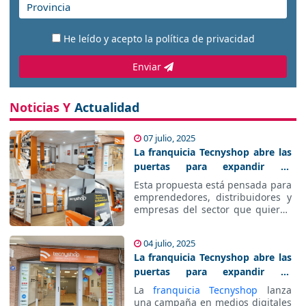
He leído y acepto la
política de privacidad
Enviar
Noticias Y
Actualidad
07 julio, 2025
La franquicia Tecnyshop abre las
puertas para expandir su
ecosistema de
Esta propuesta está pensada para
telecomunicaciones a nuevos
emprendedores, distribuidores y
partners.
empresas del sector que quieran
diversificar su cartera de servicios
y beneficiarse de la
04 julio, 2025
infraestructura y el respaldo de
La franquicia Tecnyshop abre las
una
franquicia Tecnyshop
líder en
franquicia de telecomunicaciones
.
puertas para expandir su
ecosistema de
La
franquicia Tecnyshop
lanza
telecomunicaciones a nuevos
una campaña en medios digitales