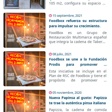
105 m2, configura su espacio de
forma novedosa para potenciar la
experiencia de consumo del
15 septiembre, 2021
cliente, facilitando el disfrute
Foodbox refuerza su estructura
compartido con amigos o familia.
para impulsar su crecimiento.
FoodBox es un Grupo de
Restauración Multimarca español
que integra la cadena de Taberna
del Volapié, Másqmenos,
Santagloria y L’Obrador y Papizza.
08 julio, 2021
Foodbox se une a la Fundación
Prodis para promover la
inclusión de jóvenes con
Esta iniciativa se incluye en el
discapacidad intelectual
Plan de RSC de Foodbox y tiene el
propósito de promover el
crecimiento económico inclusivo y
sostenible y reducir las
05 noviembre, 2020
desigualdades.
Nueva Papinsa al gusto: Papizza
te trae la auténtica pinsa italiana
Papizza, la cadena de comida