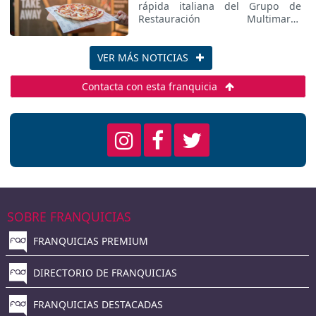
rápida italiana del Grupo de
Restauración Multimarca
Foodbox, incorpora a su carta de
productos una nueva referencia
muy especial: la nueva Papinsa al
VER MÁS NOTICIAS
Gusto, la auténtica pinsa italiana,
que deriva de la focaccia y es el
Contacta con esta franquicia
antepasado directo de la pizza.
SOBRE FRANQUICIAS
FRANQUICIAS PREMIUM
DIRECTORIO DE FRANQUICIAS
FRANQUICIAS DESTACADAS