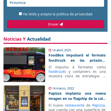
He leído y acepto la
política de privacidad
Enviar
Noticias Y
Actualidad
14 abril, 2025
FoodBox impulsará el formato
foodtruck en las próximas
aperturas de Papizza
El impulso a formatos como
foodtrucks
y containers es una
muestra clara de estrategia: la
franquicia Papizza
quiere estar
presente allí donde ocurren
14 marzo, 2022
cosas, donde se generan
Papizza implanta una nueva
experiencias.
imagen en su flagship de la calle
Fuencarral de Madrid.
El nuevo
restaurante
de
Papizza
,
que cuenta con una superficie de