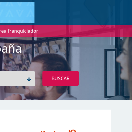
rea franquiciador
paña
BUSCAR