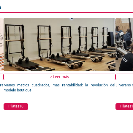
s
> Leer más
ra
Menos metros cuadrados, más rentabilidad: la revolución del
El verano 
modelo boutique
Pilates10
Pilates