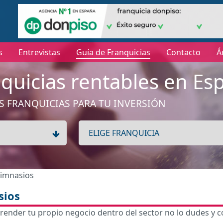
s
Entrevistas
Guía de Franquicias
Contacto
Á
quicias rentables en Es
S FRANQUICIAS PARA TU INVERSIÓN
Gimnasios
sios
render tu propio negocio dentro del sector no lo dudes y c