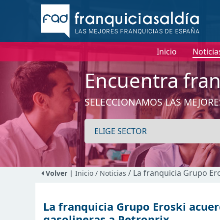
Inicio
Noticia
Encuentra fran
SELECCIONAMOS LAS MEJORE
/ La franquicia Grupo Er
Volver |
Inicio
/ Noticias
La franquicia Grupo Eroski acuer
gasolineras a Petroprix