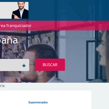
rea franquiciador
paña
BUSCAR
rix