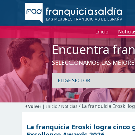
Inicio
Noticia
Encuentra fran
SELECCIONAMOS LAS MEJORE
/ La franquicia Eroski l
Volver |
Inicio
/ Noticias
La franquicia Eroski logra cinco
Excellence Awards 2026