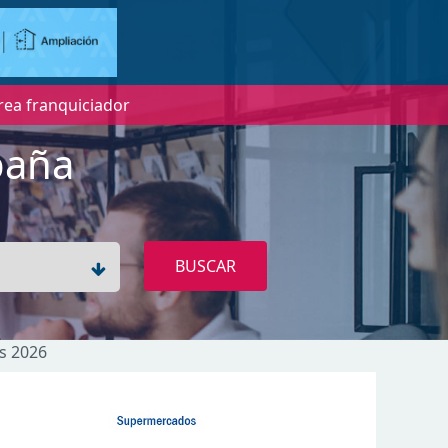
rea franquiciador
paña
BUSCAR
ds 2026