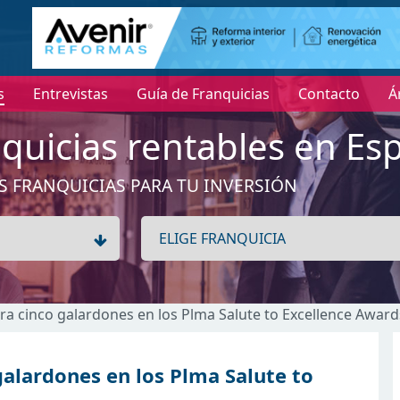
s
Entrevistas
Guía de Franquicias
Contacto
Á
quicias rentables en Es
S FRANQUICIAS PARA TU INVERSIÓN
ogra cinco galardones en los Plma Salute to Excellence Awar
 galardones en los Plma Salute to