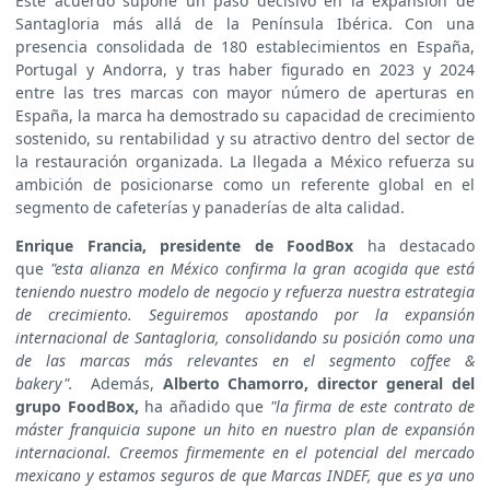
Este acuerdo supone un paso decisivo en la expansión de
Santagloria más allá de la Península Ibérica. Con una
presencia consolidada de 180 establecimientos en España,
Portugal y Andorra, y tras haber figurado en 2023 y 2024
entre las tres marcas con mayor número de aperturas en
España, la marca ha demostrado su capacidad de crecimiento
sostenido, su rentabilidad y su atractivo dentro del sector de
la restauración organizada. La llegada a México refuerza su
ambición de posicionarse como un referente global en el
segmento de cafeterías y panaderías de alta calidad.
Enrique Francia, presidente de FoodBox
ha destacado
que
"esta alianza en México confirma la gran acogida que está
teniendo nuestro modelo de negocio y refuerza nuestra estrategia
de crecimiento. Seguiremos apostando por la expansión
internacional de Santagloria, consolidando su posición como una
de las marcas más relevantes en el segmento coffee &
bakery".
Además,
Alberto Chamorro, director general del
grupo FoodBox,
ha añadido que
"la firma de este contrato de
máster franquicia supone un hito en nuestro plan de expansión
internacional. Creemos firmemente en el potencial del mercado
mexicano y estamos seguros de que Marcas INDEF, que es ya uno