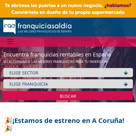
Encuentra franquicias rentables en España
SELECCIONAMOS LAS MEJORES FRANQUICIAS PARA TU INVERSIÓN
BUSCAR
🎉¡Estamos de estreno en A Coruña!
🎉