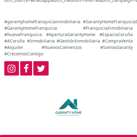
utm_source=whatsapp&utm_medium=referral&utm_campaign=s
#garantyhomefranquiciainmobiliaria #GarantyHomeFranquiciaI
#GarantyHomeFranquicia #FranquiciaInmobiliaria
#NuevaFranquicia #AperturaGarantyHome #EspacioCoruña
#ACoruña #Inmobiliaria #GestiónInmobiliaria #CompraVenta
#Alquiler #NuevosComienzos #SomosGaranty
#CrecemosContigo