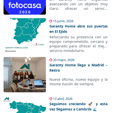
con la excelencia inmobiliaria
avanzando con un objetivo muy
claro: ofrecer un servicio
inmobiliario basado en la
profesionalidad, la transparencia
15 junio, 2026
y la confianza.
Garanty Home abre sus puertas
en El Ejido
Reforzando su presencia con un
equipo comprometido, cercano y
preparado para ofrecer el mejor
servicio inmobiliario.
20 mayo, 2026
Garanty Home llega a Madrid –
Retiro
Nueva oficina, nuevo equipo y la
misma ilusión de siempre.
13 abril, 2026
Seguimos creciendo 🚀 y esta
vez llegamos a Cambrils 🌊