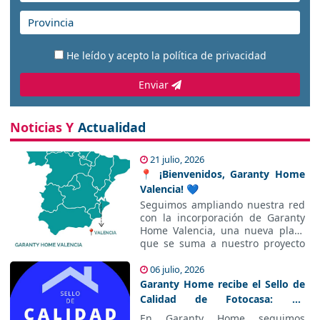
He leído y acepto la
política de privacidad
Enviar
Noticias Y
Actualidad
21 julio, 2026
📍 ¡Bienvenidos, Garanty Home
Valencia! 💙
Seguimos ampliando nuestra red
con la incorporación de Garanty
Home Valencia, una nueva plaza
que se suma a nuestro proyecto
con ilusión, compromiso y
muchas ganas de ofrecer un
06 julio, 2026
servicio inmobiliario cercano y
Garanty Home recibe el Sello de
profesional.
Calidad de Fotocasa: un
reconocimiento al compromiso
En Garanty Home seguimos