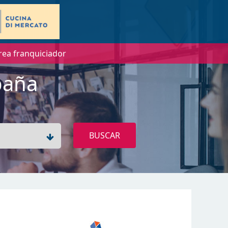
rea franquiciador
paña
BUSCAR