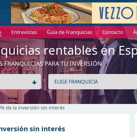
s
Entrevistas
Guía de Franquicias
Contacto
Á
quicias rentables en Es
S FRANQUICIAS PARA TU INVERSIÓN
0% de la inversión sin interés
inversión sin interés