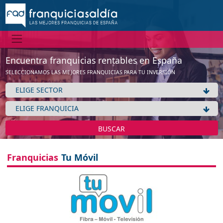
Información
No tenemos información de la expansión de esta franquicia
Ver franquicias de Telefonía / Comunicaciones
Encuentra franquicias rentables en España
Aceptar
SELECCIONAMOS LAS MEJORES FRANQUICIAS PARA TU INVERSIÓN
BUSCAR
Franquicias
Tu Móvil