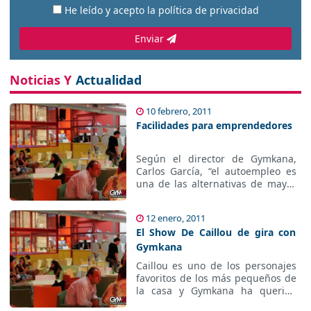
He leído y acepto la
política de privacidad
Enviar
Noticias Y
Actualidad
10 febrero, 2011
Facilidades para emprendedores
Según el director de Gymkana,
Carlos García, “el autoempleo es
una de las alternativas de mayor
valor en estos momentos y uno
de los ejes potenciales de
12 enero, 2011
crecimiento de Gymkana”.
El Show De Caillou de gira con
Gymkana
Caillou es uno de los personajes
favoritos de los más pequeños de
la casa y Gymkana ha querido
sumarse aportando su granito de