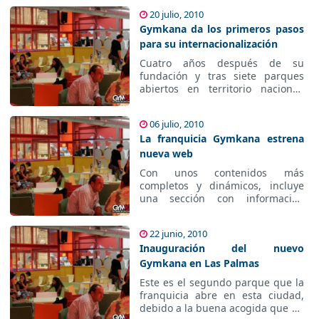
arena a este espectáculo familiar.
20 julio, 2010
Gymkana da los primeros pasos
para su internacionalización
Cuatro años después de su
fundación y tras siete parques
abiertos en territorio nacional,
Gymkana se lanza a la conquista
del mercado internacional de ocio
06 julio, 2010
y parques infantiles.
La franquicia Gymkana estrena
nueva web
Con unos contenidos más
completos y dinámicos, incluye
una sección con información
específica para sus franquiciados
y para todas aquellas personas
22 junio, 2010
que estén interesadas en conocer
Inauguración del nuevo
las posibilidades y detalles de
esta forma de negocio.
Gymkana en Las Palmas
Este es el segundo parque que la
franquicia abre en esta ciudad,
debido a la buena acogida que