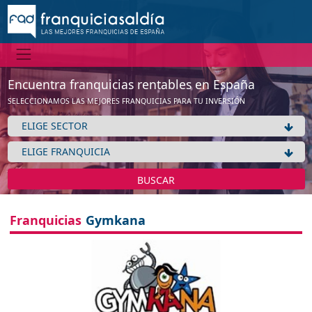
Información
No tenemos información de la expansión de esta franquicia
Ver franquicias de Servicios varios
Encuentra franquicias rentables en España
Aceptar
SELECCIONAMOS LAS MEJORES FRANQUICIAS PARA TU INVERSIÓN
BUSCAR
Franquicias
Gymkana