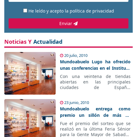
He leído y acepto la
política de privacidad
Enviar
Noticias Y
Actualidad
20 julio, 2010
Mundoabuelo Lugo ha ofrecido
unas conferencias en el Instituto
Portovello de Ourense
Con una veintena de tiendas
abiertas en las principales
ciudades de España,
mundoabuelo continúa
trabajando de manera
23 junio, 2010
comprometida para mejorar la
Mundoabuelo entrega como
Calidad de Vida de las Personas
Mayores y de aquellas con algún
premio un sillón de más de
tipo de discapacidad.
1500€
Fue el premio del sorteo que se
realizó en la última Feria Sénior
para la Gente Mayor de Sabadell