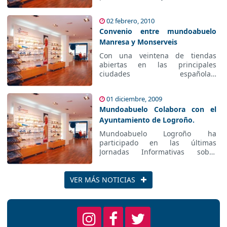
entre los asistentes.
02 febrero, 2010
Convenio entre mundoabuelo
Manresa y Monserveis
Con una veintena de tiendas
abiertas en las principales
ciudades españolas,
mundoabuelo continúa
trabajando de manera
01 diciembre, 2009
comprometida para mejorar la
Mundoabuelo Colabora con el
Calidad de Vida de las Personas
Mayores y de aquellas con algún
Ayuntamiento de Logroño.
tipo de discapacidad
Mundoabuelo Logroño ha
participado en las últimas
Jornadas Informativas sobre
Servicios y Actividades dirigidas a
Personas Mayores organizadas
por el Concejo municipal de
VER MÁS NOTICIAS
Personas Mayores del
Ayuntamiento de Logroño