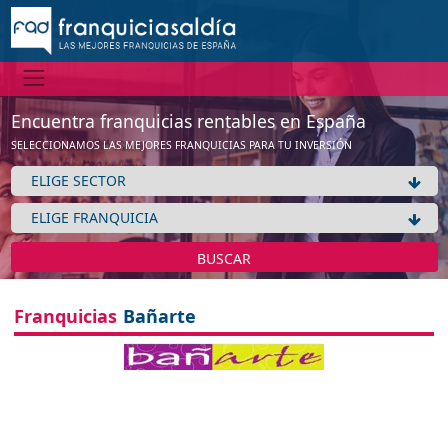
Encuentra franquicias rentables en España
SELECCIONAMOS LAS MEJORES FRANQUICIAS PARA TU INVERSIÓN
BUSCAR
Franquicias
Bañarte