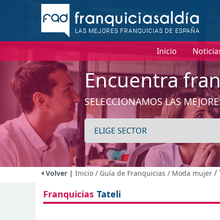
I
Inicio
Noticia
Encuentra fran
SELECCIONAMOS LAS MEJORE
/
Volver |
Inicio
/ Guía de Franquicias
/ Moda mujer
Franquicias
Tateli