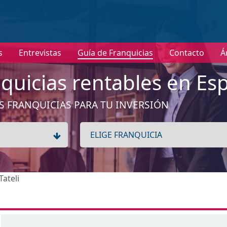
nformación
s
Entrevistas
Guía de Franquicias
Contacto
Á
No tenemos información de la expansión de esta franquici
Ver franquicias de Moda mujer
quicias rentables en Es
Aceptar
S FRANQUICIAS PARA TU INVERSIÓN
 Tateli