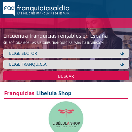
No tenemos información de la expansión de esta franquicia
Ver franquicias de Moda mujer
Encuentra franquicias rentables en España
Aceptar
SELECCIONAMOS LAS MEJORES FRANQUICIAS PARA TU INVERSIÓN
BUSCAR
Franquicias
Libelula Shop