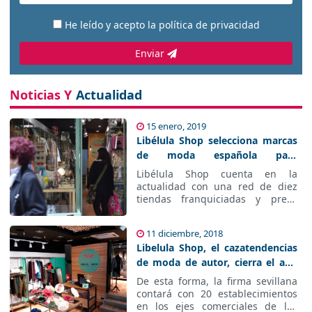
He leído y acepto la
política de privacidad
Enviar
Noticias Y
Actualidad
15 enero, 2019
Libélula Shop selecciona marcas
de moda española para
incorporar a su red de tiendas
Libélula Shop cuenta en la
actualidad con una red de diez
tiendas franquiciadas y prevé
cerrar este año con una decena
más.
11 diciembre, 2018
Libelula Shop, el cazatendencias
de moda de autor, cierra el año
con 10 tiendas y abrirá 10 más
De esta forma, la firma sevillana
en 2019
contará con 20 establecimientos
en los ejes comerciales de las