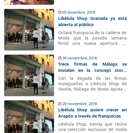
principales ciudades españolas y
en localidades de más de 20.000
05 diciembre, 2018
habitantes.
Libélula Shop Granada ya está
abierta al público
Octava franquicia de la cadena
de Moda que la pasada semana
firmó una nueva apertura en
Estepona (Málaga)
30 noviembre, 2018
Trece firmas de Málaga se
instalan en la 'concept store'
Libélula Shop de Sevilla
Con la llegada de las firmas
malagueñas a Libélula Shop de
Sevilla, Málaga de Moda ayuda a
la visibilidad de dichas marcas,
corriendo, además, con los costes
28 noviembre, 2018
de alquiler del espacio y de la
Libélula Shop quiere crecer en
gestión de venta y
posicionamiento de estas
Aragón a través de franquicias
empresas en Sevilla.
Libélula Shop, tienda que reúne
una selección exclusiva de moda