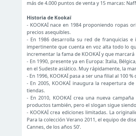
más de 4.000 puntos de venta y 15 marcas: NafNa
Historia de Kookaï
- KOOKAÏ nace en 1984 proponiendo ropas orig
precios asequibles.
- En 1986 desarrolla su red de franquicias e 
impertinente que cuenta en voz alta todo lo qu
incrementar la fama de KOOKAÏ y que marcará e
- En 1990, presente ya en Europa: Italia, Bélg
en el Sudeste asiático. Muy rápidamente, la ma
- En 1996, KOOKAÏ pasa a ser una filial al 100 %
- En 2005, KOOKAÏ inaugura la reapertura de s
tiendas.
- En 2010, KOOKAÏ crea una nueva campaña de
productos también, pero el slogan sigue siendo
- KOOKAÏ crea ediciones limitadas. La originali
Para la colección Verano 2011, el equipo de dise
Cannes, de los años 50’.