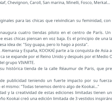
f, Chevignon, Caroll, San marina, Minelli, Fosco, Merkal...
inales para las chicas que reivindican su feminidad, co
inaugura cuatro tiendas piloto en el centro de París. Un
e esas chicas piensan en voz baja. Es el principio de una 
sa idea de: "Soy guapa, pero lo hago a posta".
ica, Alemania y España, KOOKAÏ parte a la conquista de Asia
rca se expande por el Reino Unido y después por el Medio O
 del grupo VIVARTE.
u histórica tienda de la calle Réaumur de Paris, que pre
 publicidad teniendo un fuerte impacto por su fuerza y 
 el mismo: "Todas tenemos dentro algo de Kookaï..."
dad y la creatividad de estas ediciones limitadas tienen u
ño Kookaï creó una edición limitada de 3 vestidos inspiránd