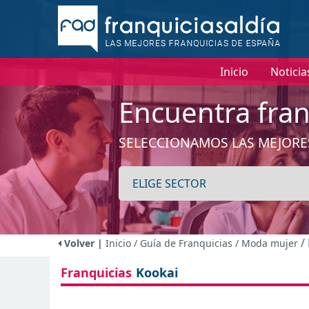
I
Inicio
Noticia
Encuentra fran
SELECCIONAMOS LAS MEJORE
/
Volver |
Inicio
/ Guía de Franquicias
/ Moda mujer
Franquicias
Kookai