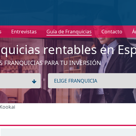
nformación
s
Entrevistas
Guía de Franquicias
Contacto
Á
No tenemos información de la expansión de esta franquici
Ver franquicias de Moda mujer
quicias rentables en Es
Aceptar
S FRANQUICIAS PARA TU INVERSIÓN
 Kookai