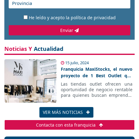
He leído y acepto la
política de privacidad
Enviar
Noticias Y
Actualidad
15 julio, 2024
Franquicia MaxiStocks, el nuevo
proyecto de 1 Best Outlet que
permite vender ropa a un precio
Las tiendas outlet
ofrecen una
único
oportunidad de negocio rentable
para quienes buscan emprender
en el sector de
moda
como las
franquicias MaxiStocks
.
VER MÁS NOTICIAS
Contacta con esta franquicia