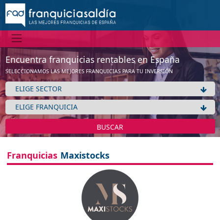
Encuentra franquicias rentables en España
SELECCIONAMOS LAS MEJORES FRANQUICIAS PARA TU INVERSIÓN
BUSCAR
Franquicias
Maxistocks