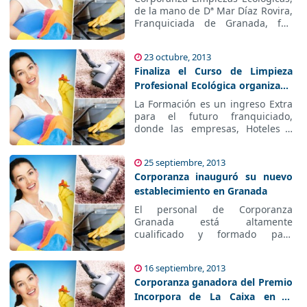
de Motril
de la mano de Dª Mar Díaz Rovira,
Franquiciada de Granada, fue
aclamada en dicho Evento como
una Empresa Innovadora con
23 octubre, 2013
propuestas de todo tipo de
Finaliza el Curso de Limpieza
Limpiezas en un entorno
saludable, ecológico y sostenible.
Profesional Ecológica organizado
por Corporanza
La Formación es un ingreso Extra
para el futuro franquiciado,
donde las empresas, Hoteles y
Fábricas pueden bonificarse las
cuotas de la seguridad social de
25 septiembre, 2013
sus empleados.
Corporanza inauguró su nuevo
establecimiento en Granada
El personal de Corporanza
Granada está altamente
cualificado y formado para
garantizar una óptima limpieza
de instalaciones. Corporanza
16 septiembre, 2013
destaca por la especialización en
Corporanza ganadora del Premio
la limpieza.
Incorpora de La Caixa en la