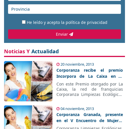
He leído y acepto la
política de privacidad
Enviar
Noticias Y
Actualidad
20 noviembre, 2013
Corporanza recibe el premio
Incorpora de La Caixa en la
categoría de Pequeña Empresa
Con este Premio otorgado por La
Caixa, la red de franquicias
Corporanza Limpiezas Ecológicas
se consolida en el mercado
español como un ejemplo de
04 noviembre, 2013
empresa a seguir.
Corporanza Granada, presente
en el V Encuentro de Mujeres
Empresarias y Emprendedoras
Corporanza Limpiezas Ecológicas,