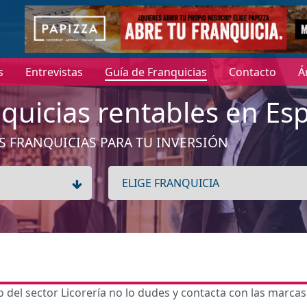
s
Entrevistas
Guía de Franquicias
Contacto
Á
quicias rentables en Es
S FRANQUICIAS PARA TU INVERSIÓN
del sector Licorería no lo dudes y contacta con las marcas