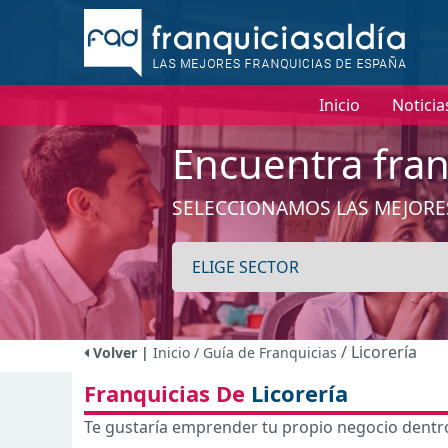
Inicio
Noticia
Encuentra fran
SELECCIONAMOS LAS MEJORE
/ Licorería
Volver |
Inicio
/ Guía de Franquicias
Franquicias De
Licorería
Te gustaría emprender tu propio negocio dentro 