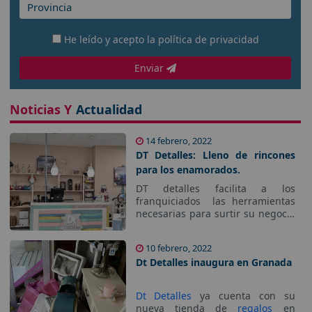
He leído y acepto la
política de privacidad
Enviar
Noticias Y
Actualidad
14 febrero, 2022
DT Detalles: Lleno de rincones
para los enamorados.
DT detalles facilita a los
franquiciados las herramientas
necesarias para surtir su negocio
con las últimas tendencias del
mercado, para tener un aplico
10 febrero, 2022
surtido de productos listos para
Dt Detalles inaugura en Granada
cada celebración.
Dt Detalles
ya cuenta con su
nueva tienda de
regalos
en