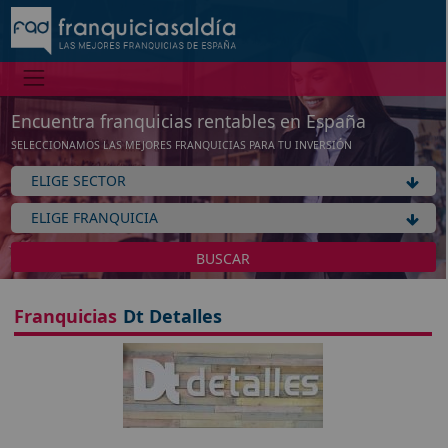
Información
No tenemos información de la expansión de esta franquicia
Ver franquicias de Hogar / Decoración / Mobiliario
Encuentra franquicias rentables en España
SELECCIONAMOS LAS MEJORES FRANQUICIAS PARA TU INVERSIÓN
Aceptar
BUSCAR
Franquicias
Dt Detalles