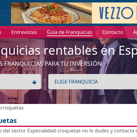
s
Entrevistas
Guía de Franquicias
Contacto
Á
quicias rentables en Es
S FRANQUICIAS PARA TU INVERSIÓN
d croquetas
uetas
 del sector Especialidad croquetas no lo dudes y contacta 