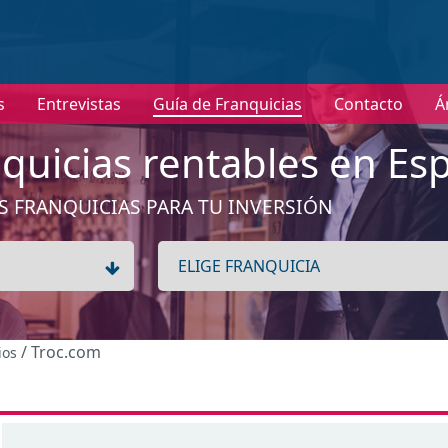
nformación
No tenemos información de la expansión de esta franquici
s
Entrevistas
Guía de Franquicias
Contacto
Á
Ver franquicias de Comercios Varios
quicias rentables en Es
Aceptar
S FRANQUICIAS PARA TU INVERSIÓN
/ Troc.com
ios