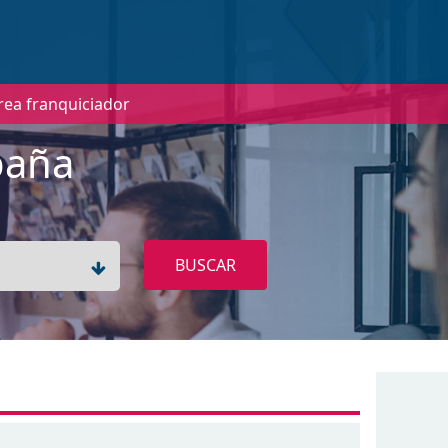
a
rea franquiciador
paña
BUSCAR