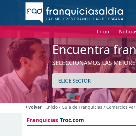
I
Inicio
Noticia
Encuentra fran
SELECCIONAMOS LAS MEJORE
Volver |
Inicio
/ Guía de Franquicias
/ Comercios Var
Franquicias
Troc.com