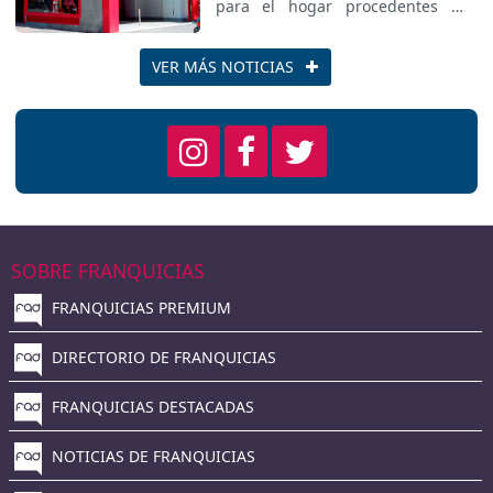
dedicada a laventa de productos
para el hogar procedentes de
stocks, restos de series,
excedentes de fabricación, etc.
Ha pasado de 50 a 58
VER MÁS NOTICIAS
establecimientos. Próximamente
abrirá dos tiendas más en
Valladolid y Almería e iniciará su
expansión internacional
SOBRE FRANQUICIAS
FRANQUICIAS PREMIUM
DIRECTORIO DE FRANQUICIAS
FRANQUICIAS DESTACADAS
NOTICIAS DE FRANQUICIAS