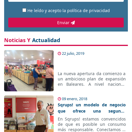
He leído y acepto la
política de privacidad
Enviar
Noticias Y
Actualidad
22 julio, 2019
La nueva apertura da comienzo a
un ambicioso plan de expansión
en Baleares. A nivel nacional,
Sqrups! alcanza las 57 tiendas y
prevé concluir el ejercicio con 12
09 enero, 2018
M€ de facturaci...
Sqrups! un modelo de negocio
que ofrece una segunda
oportunidad a los productos de
En Sqrups! estamos convencidos
primeras marcas
de que es posible un consumo