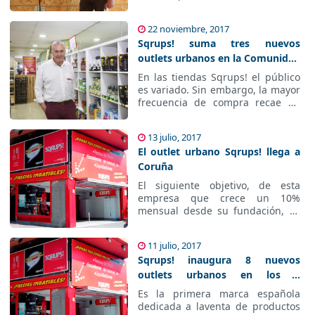
más responsable. Conectamos a
las grandes empresas españolas
y europeas con excedentes
22 noviembre, 2017
diarios de alimentos.
Sqrups! suma tres nuevos
outlets urbanos en la
Comunidad Valenciana
En las tiendas Sqrups! el público
es variado. Sin embargo, la mayor
frecuencia de compra recae en
personas mayores y vecinos del
barrio que entran cada día a
13 julio, 2017
probar suerte.
El outlet urbano Sqrups! llega a
Coruña
El siguiente objetivo, de esta
empresa que crece un 10%
mensual desde su fundación, es
concluir el ejercicio con una
facturación cercana a los 15
11 julio, 2017
millones de euros, casi un 90%
Sqrups! inaugura 8 nuevos
por encima de los 8 millones
alcanzados durante 2016.
outlets urbanos en los 6
primeros meses del año
Es la primera marca española