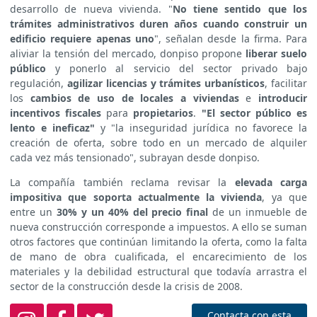
desarrollo de nueva vivienda. "
No tiene sentido que los
trámites administrativos duren años cuando construir un
edificio requiere apenas uno
", señalan desde la firma. Para
aliviar la tensión del mercado, donpiso propone
liberar suelo
público
y ponerlo al servicio del sector privado bajo
regulación,
agilizar licencias y trámites urbanísticos
, facilitar
los
cambios de uso de locales a viviendas
e
introducir
incentivos fiscales
para
propietarios
.
"El sector público es
lento e ineficaz"
y "la inseguridad jurídica no favorece la
creación de oferta, sobre todo en un mercado de alquiler
cada vez más tensionado", subrayan desde donpiso.
La compañía también reclama revisar la
elevada carga
impositiva que soporta actualmente la vivienda
, ya que
entre un
30% y un 40% del precio final
de un inmueble de
nueva construcción corresponde a impuestos. A ello se suman
otros factores que continúan limitando la oferta, como la falta
de mano de obra cualificada, el encarecimiento de los
materiales y la debilidad estructural que todavía arrastra el
sector de la construcción desde la crisis de 2008.
Contacta con esta