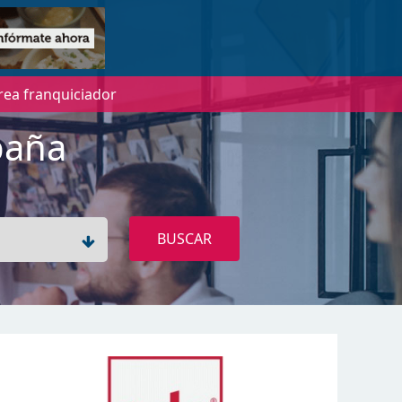
rea franquiciador
paña
BUSCAR