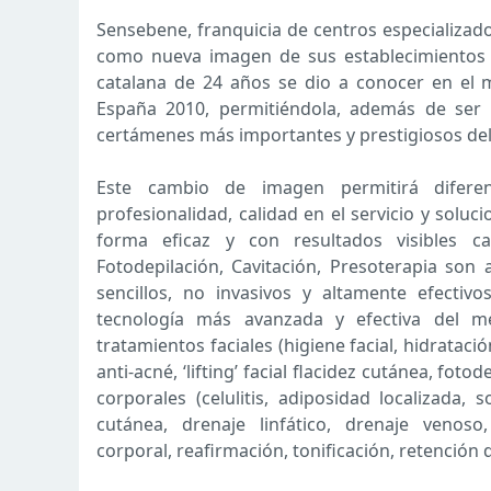
Sensebene, franquicia de centros especializado
como nueva imagen de sus establecimientos 
catalana de 24 años se dio a conocer en e
España 2010, permitiéndola, además de ser u
certámenes más importantes y prestigiosos del
Este cambio de imagen permitirá difer
profesionalidad, calidad en el servicio y sol
forma eficaz y con resultados visibles c
Fotodepilación, Cavitación, Presoterapia son 
sencillos, no invasivos y altamente efectiv
tecnología más avanzada y efectiva del m
tratamientos faciales (higiene facial, hidratació
anti-acné, ‘lifting’ facial flacidez cutánea, fo
corporales (celulitis, adiposidad localizada, 
cutánea, drenaje linfático, drenaje venoso,
corporal, reafirmación, tonificación, retención d