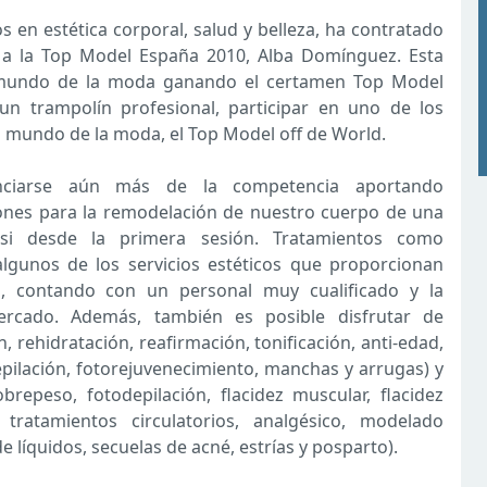
s en estética corporal, salud y belleza, ha contratado
a la Top Model España 2010, Alba Domínguez. Esta
l mundo de la moda ganando el certamen Top Model
n trampolín profesional, participar en uno de los
 mundo de la moda, el Top Model off de World.
enciarse aún más de la competencia aportando
uciones para la remodelación de nuestro cuerpo de una
asi desde la primera sesión. Tratamientos como
algunos de los servicios estéticos que proporcionan
os, contando con un personal muy cualificado y la
ercado. Además, también es posible disfrutar de
n, rehidratación, reafirmación, tonificación, anti-edad,
todepilación, fotorejuvenecimiento, manchas y arrugas) y
sobrepeso, fotodepilación, flacidez muscular, flacidez
 tratamientos circulatorios, analgésico, modelado
e líquidos, secuelas de acné, estrías y posparto).