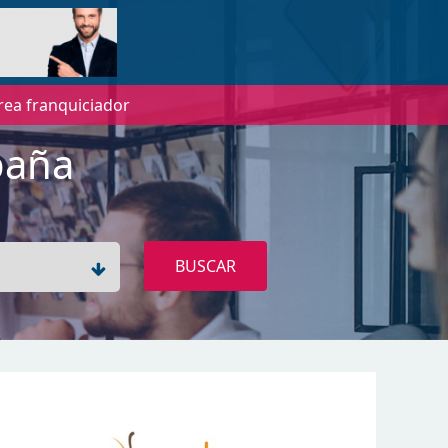
rea franquiciador
paña
BUSCAR