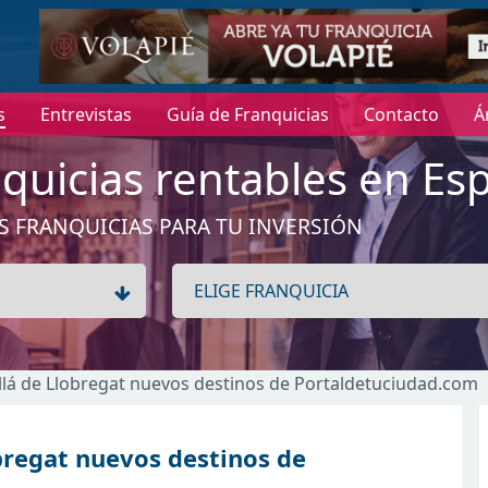
s
Entrevistas
Guía de Franquicias
Contacto
Á
quicias rentables en Es
S FRANQUICIAS PARA TU INVERSIÓN
lá de Llobregat nuevos destinos de Portaldetuciudad.com
bregat nuevos destinos de