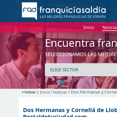
Inicio
Noticia
Encuentra fran
SELECCIONAMOS LAS MEJORE
/ Dos Hermanas y Cornel
Volver |
Inicio
/ Noticias
Dos Hermanas y Cornellá de Llo
Portaldetuciudad.com