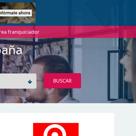
rea franquiciador
paña
BUSCAR