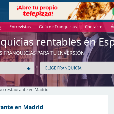
s
Entrevistas
Guía de Franquicias
Contacto
Á
quicias rentables en Es
S FRANQUICIAS PARA TU INVERSIÓN
vo restaurante en Madrid
rante en Madrid