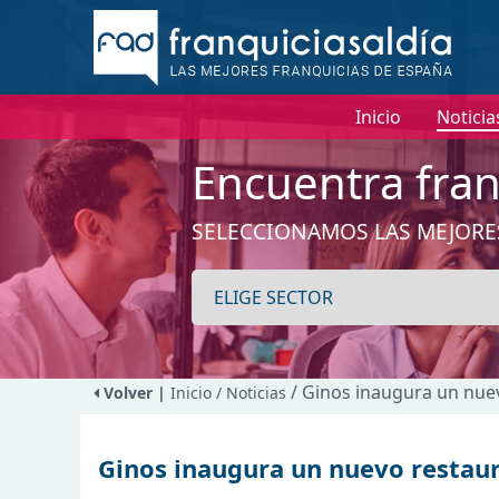
Inicio
Noticia
Encuentra fran
SELECCIONAMOS LAS MEJORE
/ Ginos inaugura un nue
Volver |
Inicio
/ Noticias
Ginos inaugura un nuevo restau