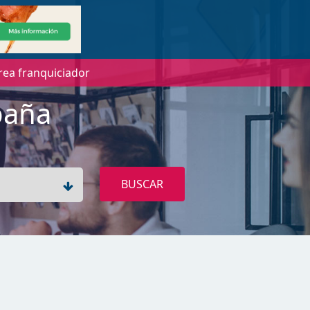
rea franquiciador
paña
BUSCAR