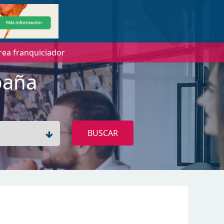
rea franquiciador
paña
BUSCAR