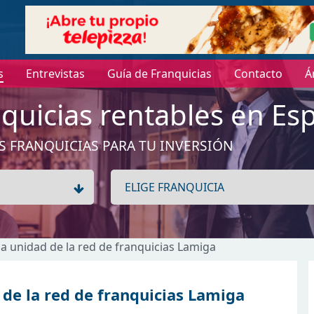
s
Entrevistas
Guía de Franquicias
Contacto
Á
quicias rentables en Es
S FRANQUICIAS PARA TU INVERSIÓN
na unidad de la red de franquicias Lamiga
 de la red de franquicias Lamiga