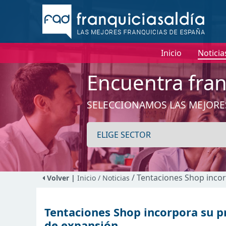
Inicio
Noticia
Encuentra fran
SELECCIONAMOS LAS MEJORE
/ Tentaciones Shop inco
Volver |
Inicio
/ Noticias
Tentaciones Shop incorpora su p
de expansión