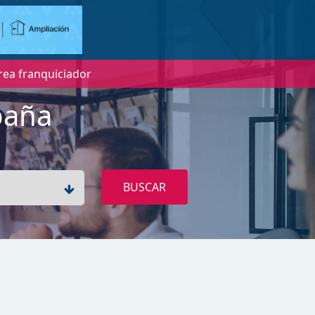
rea franquiciador
paña
BUSCAR