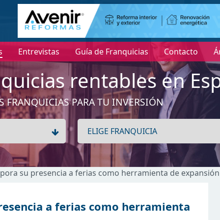
s
Entrevistas
Guía de Franquicias
Contacto
Á
quicias rentables en Es
S FRANQUICIAS PARA TU INVERSIÓN
rpora su presencia a ferias como herramienta de expansión
resencia a ferias como herramienta