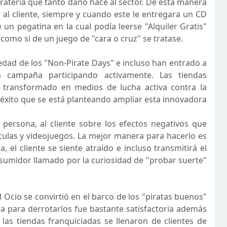
ratería que tanto daño hace al sector. De esta manera
o al cliente, siempre y cuando este le entregara un CD
 un pegatina en la cual podía leerse "Alquiler Gratis"
D como si de un juego de "cara o cruz" se tratase.
vedad de los "Non-Pirate Days" e incluso han entrado a
 campaña participando activamente. Las tiendas
 transformado en medios de lucha activa contra la
 el éxito que se está planteando ampliar esta innovadora
persona, al cliente sobre los efectos negativos que
lículas y videojuegos. La mejor manera para hacerlo es
 el cliente se siente atraído e incluso transmitirá el
nsumidor llamado por la curiosidad de "probar suerte"
l Ocio se convirtió en el barco de los "piratas buenos"
cha para derrotarlos fue bastante satisfactoria además
las tiendas franquiciadas se llenaron de clientes de