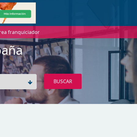
rea franquiciador
paña
BUSCAR