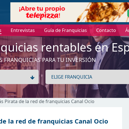
s
Entrevistas
Guía de Franquicias
Contacto
Á
quicias rentables en Es
S FRANQUICIAS PARA TU INVERSIÓN
s Pirata de la red de franquicias Canal Ocio
e la red de franquicias Canal Ocio