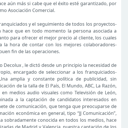
ace aún más si cabe que el éxito esté garantizado, por
omo Asociación Comercial.
ranquiciados y el seguimiento de todos los proyectos-
ón hace que en todo momento la persona asociada a
nto para ofrecer el mejor precio al cliente, los cuales
 a la hora de contar con los mejores colaboradores-
uen fin de las operaciones.
 Decolux , le dictó desde un principio la necesidad de
pio, encargado de seleccionar a los franquiciados-
a amplia y constante política de publicidad, sin
ción de la talla de El País, El Mundo, ABC, La Razón,
n, en medios audio visuales como Televisión de León,
minada a la captación de candidatos interesados en
nete de comunicación, que tenga que preocuparse de
ación económica en general, tipo “JJ Comunicación”,
ca sobradamente conocida en todos los medios, hace
alizadas de Madrid y Valencia, nuestra captación de los