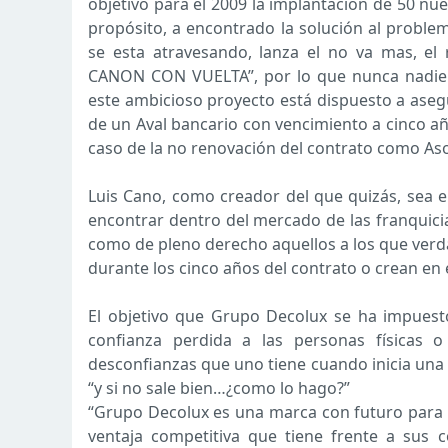
objetivo para el 2009 la implantación de 50 n
propósito, a encontrado la solución al proble
se esta atravesando, lanza el no va mas, el 
CANON CON VUELTA”, por lo que nunca nadie an
este ambicioso proyecto está dispuesto a asegu
de un Aval bancario con vencimiento a cinco añ
caso de la no renovación del contrato como As
Luis Cano, como creador del que quizás, sea 
encontrar dentro del mercado de las franquici
como de pleno derecho aquellos a los que verd
durante los cinco años del contrato o crean en e
El objetivo que Grupo Decolux se ha impuesto
confianza perdida a las personas físicas 
desconfianzas que uno tiene cuando inicia una n
“y si no sale bien…¿como lo hago?”
“Grupo Decolux es una marca con futuro para c
ventaja competitiva que tiene frente a sus c