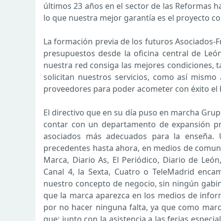
últimos 23 años en el sector de las Reformas h
lo que nuestra mejor garantía es el proyecto c
La formación previa de los futuros Asociados-F
presupuestos desde la oficina central de Le
nuestra red consiga las mejores condiciones, ta
solicitan nuestros servicios, como así mismo
proveedores para poder acometer con éxito el b
El directivo que en su día puso en marcha Grupo
contar con un departamento de expansión pro
asociados más adecuados para la enseña. Un
precedentes hasta ahora, en medios de comunica
Marca, Diario As, El Periódico, Diario de Leó
Canal 4, la Sexta, Cuatro o TeleMadrid enca
nuestro concepto de negocio, sin ningún gabi
que la marca aparezca en los medios de inform
por no hacer ninguna falta, ya que como mar
que: junto con la asistencia a las ferias especi