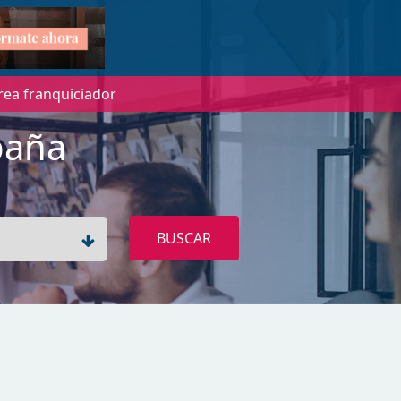
rea franquiciador
paña
BUSCAR