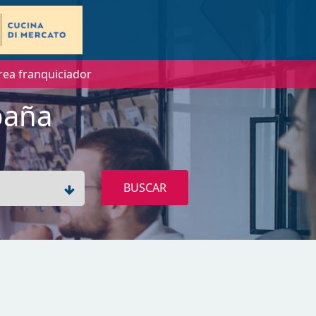
rea franquiciador
paña
BUSCAR