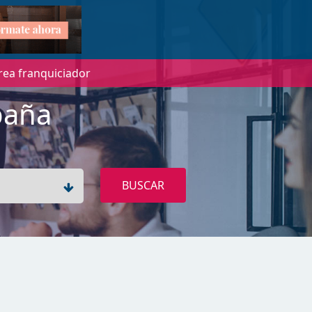
rea franquiciador
paña
BUSCAR