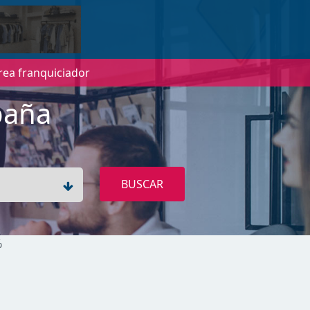
rea franquiciador
paña
BUSCAR
%