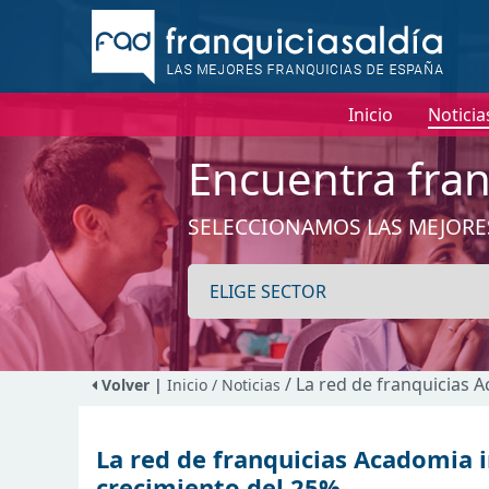
Inicio
Noticia
Encuentra fran
SELECCIONAMOS LAS MEJORE
/ La red de franquicias 
Volver |
Inicio
/ Noticias
La red de franquicias Acadomia i
crecimiento del 25%