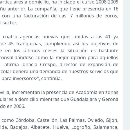
rticulares a domicilio, ha iniciado el curso 2008-2009
ño anterior. La compañía, que tiene presencia en 16
o con una facturación de casi 7 millones de euros,
 sector.
 cuatro agencias nuevas que, unidas a las 41 ya
 de 45 franquicias, cumpliendo así los objetivos de
e en los últimos meses la situación es bastante
 consolidándose como la mejor opción para aquellos
-afirma Ignacio Crespo, director de expansión de
escolar genera una demanda de nuestros servicios que
 para inversores·”, continúa.
evilla, incrementan la presencia de Acadomia en zonas
culares a domicilio mientras que Guadalajara y Gerona
ado en 2006.
 como Córdoba, Castellón, Las Palmas, Oviedo, Gijón,
eida, Badajoz, Albacete, Huelva, Logroño, Salamanca,