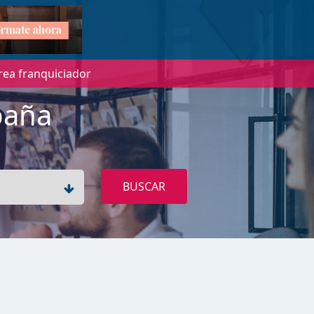
rea franquiciador
paña
BUSCAR