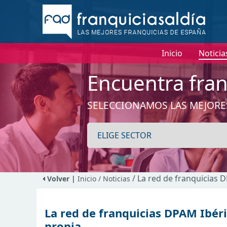
Inicio
Noticia
Encuentra fran
SELECCIONAMOS LAS MEJORE
/ La red de franquicias 
Volver |
Inicio
/ Noticias
La red de franquicias DPAM Ibéri
propia