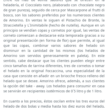
heladería, el Cioccolato nero, (elaborado con chocolate negro
de gran pureza), seguido de cerca por Mascarpone al frutti di
bosco, son los sabores preferidos por los numerosos clientes
de Amorino. En ventas le siguen el Pistachio de Bronte, la
Straccietella y L´Inimitabile (hecho de nutella). Aunque en un
principio se vendían copas y cornetos por igual, las ventas de
corneto comienzan a destacarse esta temporada gracias a su
original presentación (en forma de flor) que permite, al igual
que las copas, combinar varios sabores de helado sin
disminuir en la cantidad de los mismos (los helados de
Amorino son servidos generosamente en paleta). En este
sentido, cabe destacar que los clientes pueden elegir entre
cinco tamaños de tarrina diferentes, tres de cornetos o tomar
el helado en la original Foccaccina, una especialidad de la
casa que consiste en añadir en un briocche fresco relleno del
helado que se desee. Amorino ofrece, además, a sus clientes
la opción del take - away. Los helados para consumir en casa
se servirán en recipientes isotérmicos de 0´5 litro y de 1 litro.
En cuanto a los precios, éstos oscilan entre los tres euros del
helado de dos bolas y media hasta los diez euros del helado,