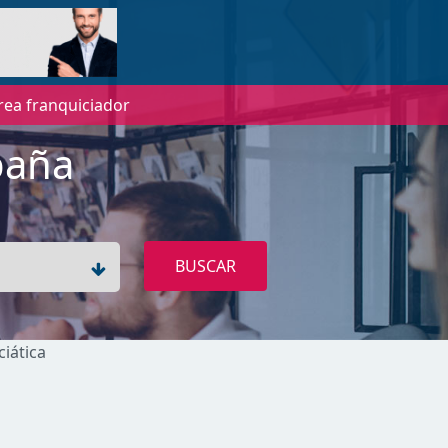
rea franquiciador
paña
BUSCAR
ciática