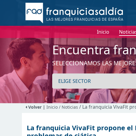
Inicio
Noticia
Encuentra fran
SELECCIONAMOS LAS MEJORE
/ La franquicia VivaFit 
Volver |
Inicio
/ Noticias
La franquicia VivaFit propone el
problemas de ciática