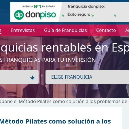
s
Entrevistas
Guía de Franquicias
Contacto
Á
quicias rentables en Es
S FRANQUICIAS PARA TU INVERSIÓN
propone el Método Pilates como solución a los problemas de 
 Método Pilates como solución a los