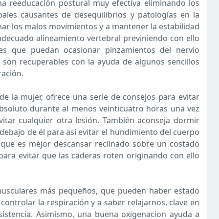
na reeducación postural muy efectiva eliminando los
ales causantes de desequilibrios y patologías en la
inar los malos movimientos y a mantener la estabilidad
l adecuado alineamiento vertebral previniendo con ello
ales que puedan ocasionar pinzamientos del nervio
ca son recuperables con la ayuda de algunos sencillos
ración.
 de la mujer, ofrece una serie de consejos para evitar
bsoluto durante al menos veinticuatro horas una vez
itar cualquier otra lesión. También aconseja dormir
ebajo de él para así evitar el hundimiento del cuerpo
 que es mejor descansar reclinado sobre un costado
ra evitar que las caderas roten originando con ello
 musculares más pequeños, que pueden haber estado
controlar la respiración y a saber relajarnos, clave en
esistencia. Asimismo, una buena oxigenacion ayuda a