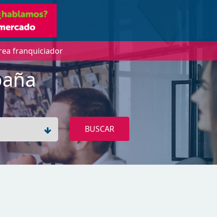
rea franquiciador
paña
BUSCAR