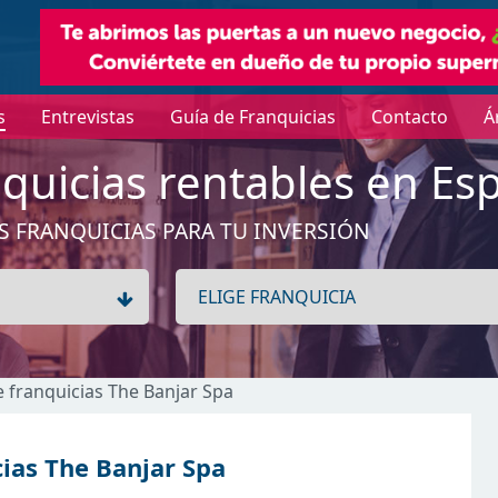
s
Entrevistas
Guía de Franquicias
Contacto
Á
quicias rentables en Es
S FRANQUICIAS PARA TU INVERSIÓN
de franquicias The Banjar Spa
cias The Banjar Spa