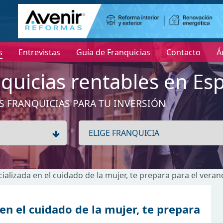
s
Entrevistas
Guía de Franquicias
Contacto
Á
quicias rentables en Es
S FRANQUICIAS PARA TU INVERSIÓN
ecializada en el cuidado de la mujer, te prepara para el veran
 en el cuidado de la mujer, te prepara