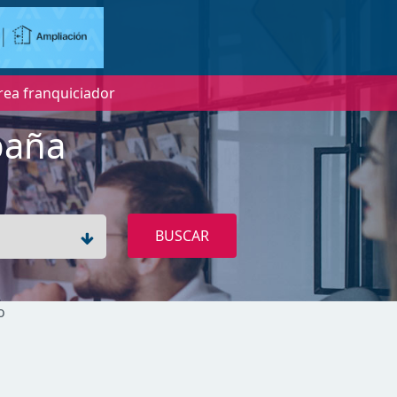
rea franquiciador
paña
BUSCAR
o