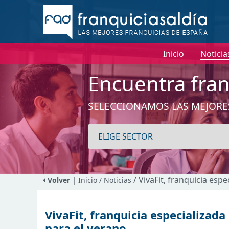
Inicio
Noticia
Encuentra fran
SELECCIONAMOS LAS MEJORE
/ VivaFit, franquicia esp
Volver |
Inicio
/ Noticias
VivaFit, franquicia especializada
para el verano