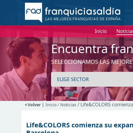
Inicio
Noticia
Encuentra fran
SELECCIONAMOS LAS MEJORE
/ Life&COLORS comienza 
Volver |
Inicio
/ Noticias
Life&COLORS comienza su expans
Barcelona