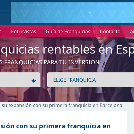
s
Entrevistas
Guía de Franquicias
Contacto
Á
quicias rentables en Es
S FRANQUICIAS PARA TU INVERSIÓN
su expansión con su primera franquicia en Barcelona
ión con su primera franquicia en