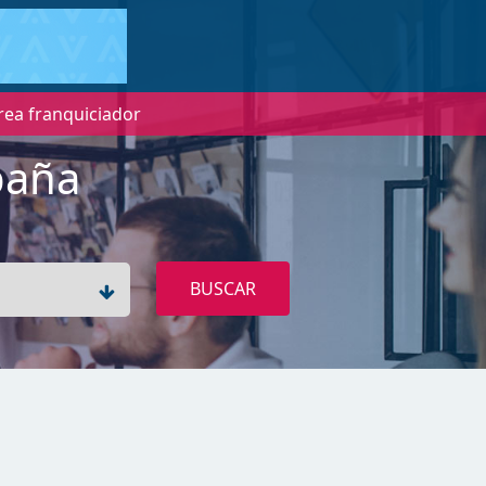
rea franquiciador
paña
BUSCAR