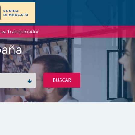
rea franquiciador
paña
BUSCAR