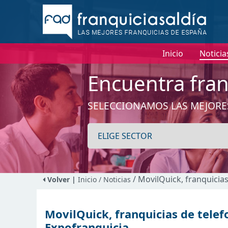
Inicio
Noticia
Encuentra fran
SELECCIONAMOS LAS MEJORE
/ MovilQuick, franquicia
Volver |
Inicio
/ Noticias
MovilQuick, franquicias de telef
Expofranquicia