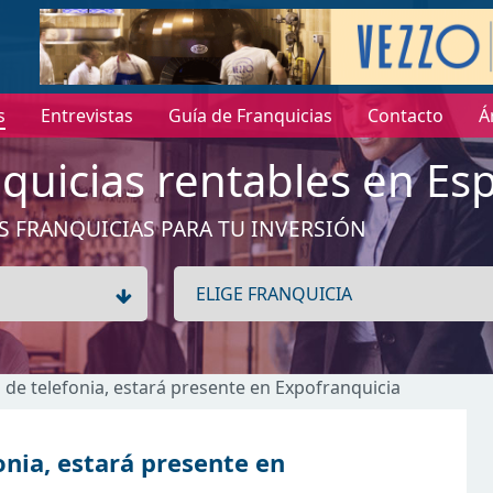
s
Entrevistas
Guía de Franquicias
Contacto
Á
quicias rentables en Es
S FRANQUICIAS PARA TU INVERSIÓN
s de telefonia, estará presente en Expofranquicia
onia, estará presente en